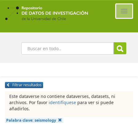
Ir
al
Cambi
contenido
naveg
principal
Buscar
Filtrar resultados
Este dataverse no contiene dataverses, datasets, ni
archivos. Por favor
identifíquese
para ver si puede
añadirlos.
Palabra clave:
seismology