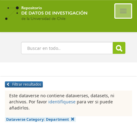
Ir
al
Cambi
contenido
naveg
principal
Buscar
Filtrar resultados
Este dataverse no contiene dataverses, datasets, ni
archivos. Por favor
identifíquese
para ver si puede
añadirlos.
Dataverse Category:
Department