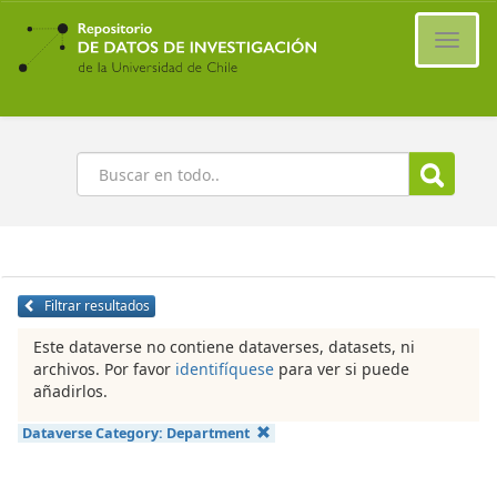
Ir
al
Cambi
contenido
naveg
principal
Buscar
Filtrar resultados
Este dataverse no contiene dataverses, datasets, ni
archivos. Por favor
identifíquese
para ver si puede
añadirlos.
Dataverse Category:
Department