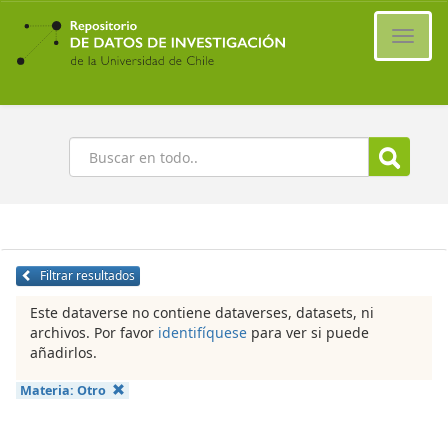
Ir
al
Cambi
contenido
naveg
principal
Buscar
Filtrar resultados
Este dataverse no contiene dataverses, datasets, ni
archivos. Por favor
identifíquese
para ver si puede
añadirlos.
Materia:
Otro