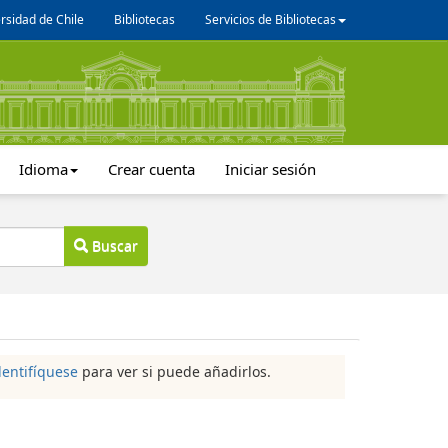
rsidad de Chile
Bibliotecas
Servicios de Bibliotecas
Idioma
Crear cuenta
Iniciar sesión
Buscar
dentifíquese
para ver si puede añadirlos.