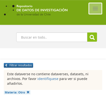
Ir
al
Cambi
contenido
naveg
principal
Buscar
Filtrar resultados
Este dataverse no contiene dataverses, datasets, ni
archivos. Por favor
identifíquese
para ver si puede
añadirlos.
Materia:
Otro