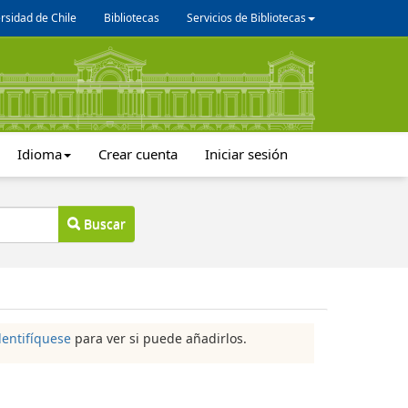
rsidad de Chile
Bibliotecas
Servicios de Bibliotecas
Idioma
Crear cuenta
Iniciar sesión
Buscar
dentifíquese
para ver si puede añadirlos.