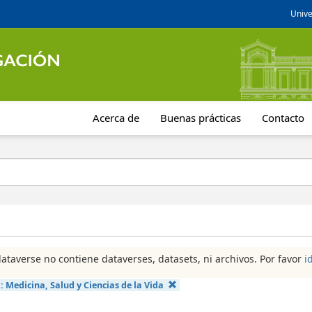
Unive
Acerca de
Buenas prácticas
Contacto
dataverse no contiene dataverses, datasets, ni archivos. Por favor
i
a:
Medicina, Salud y Ciencias de la Vida