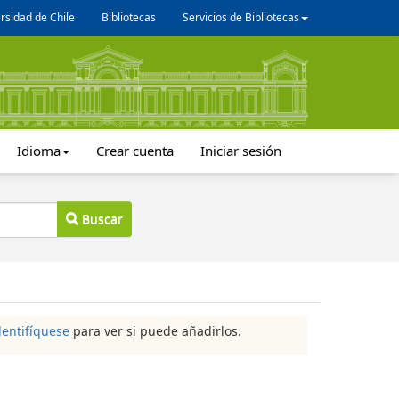
rsidad de Chile
Bibliotecas
Servicios de Bibliotecas
Idioma
Crear cuenta
Iniciar sesión
Buscar
dentifíquese
para ver si puede añadirlos.