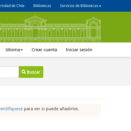
rsidad de Chile
Bibliotecas
Servicios de Bibliotecas
Idioma
Crear cuenta
Iniciar sesión
Buscar
dentifíquese
para ver si puede añadirlos.