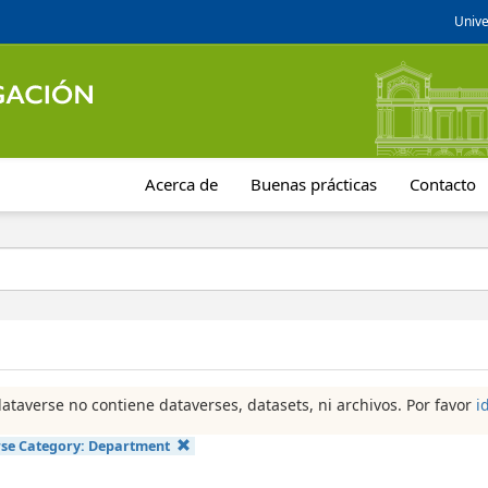
Unive
Acerca de
Buenas prácticas
Contacto
dataverse no contiene dataverses, datasets, ni archivos. Por favor
i
se Category:
Department