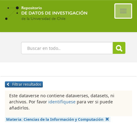
Ir
al
Cambi
contenido
naveg
principal
Buscar
Filtrar resultados
Este dataverse no contiene dataverses, datasets, ni
archivos. Por favor
identifíquese
para ver si puede
añadirlos.
Materia:
Ciencias de la Información y Computación