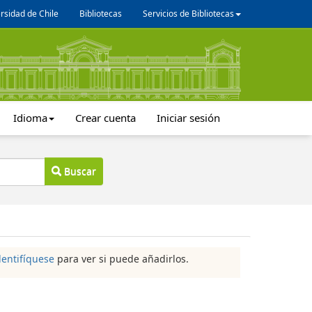
rsidad de Chile
Bibliotecas
Servicios de Bibliotecas
Idioma
Crear cuenta
Iniciar sesión
Buscar
dentifíquese
para ver si puede añadirlos.