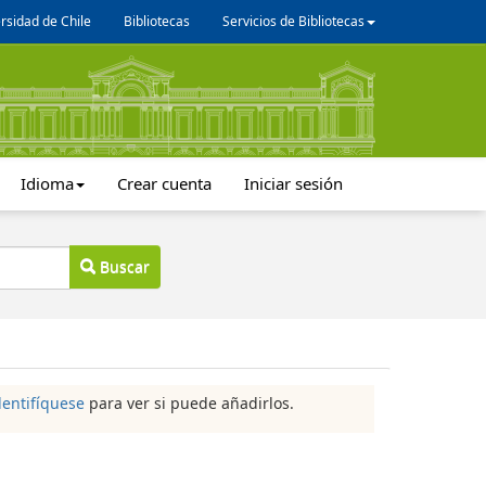
rsidad de Chile
Bibliotecas
Servicios de Bibliotecas
Idioma
Crear cuenta
Iniciar sesión
Buscar
dentifíquese
para ver si puede añadirlos.