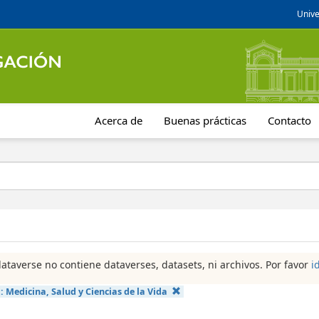
Unive
Acerca de
Buenas prácticas
Contacto
dataverse no contiene dataverses, datasets, ni archivos. Por favor
i
a:
Medicina, Salud y Ciencias de la Vida