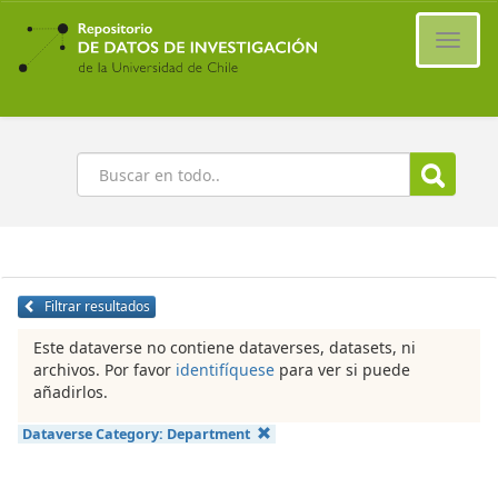
Ir
al
Cambi
contenido
naveg
principal
Buscar
Filtrar resultados
Este dataverse no contiene dataverses, datasets, ni
archivos. Por favor
identifíquese
para ver si puede
añadirlos.
Dataverse Category:
Department