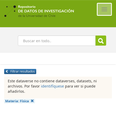
Ir
al
Cambi
contenido
naveg
principal
Buscar
Filtrar resultados
Este dataverse no contiene dataverses, datasets, ni
archivos. Por favor
identifíquese
para ver si puede
añadirlos.
Materia:
Física