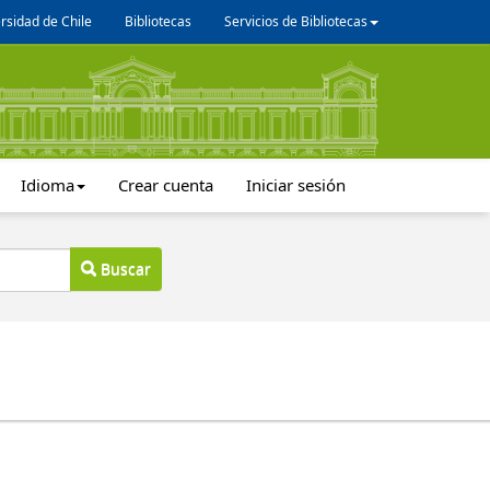
rsidad de Chile
Bibliotecas
Servicios de Bibliotecas
Idioma
Crear cuenta
Iniciar sesión
Buscar