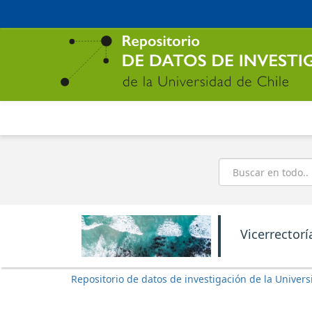
Ir
al
contenido
principal
Buscar
Vicerrectorí
Repositorio de datos de investigación de la Univers