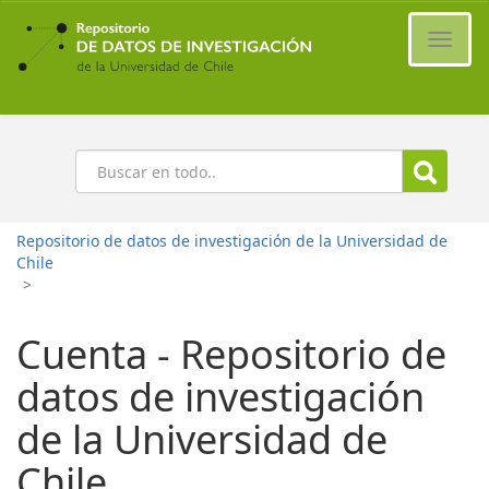
Ir
al
Cambi
contenido
naveg
principal
Buscar
Repositorio de datos de investigación de la Universidad de
Chile
>
Cuenta - Repositorio de
datos de investigación
de la Universidad de
Chile