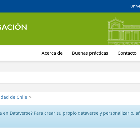
Unive
Acerca de
Buenas prácticas
Contacto
idad de Chile
>
 en Dataverse? Para crear su propio dataverse y personalizarlo, aña