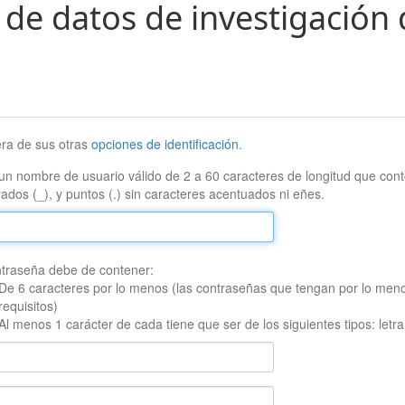
 de datos de investigación 
era de sus otras
opciones de identificación
.
un nombre de usuario válido de 2 a 60 caracteres de longitud que conte
ados (_), y puntos (.) sin caracteres acentuados ni eñes.
traseña debe de contener:
De 6 caracteres por lo menos (las contraseñas que tengan por lo men
requisitos)
Al menos 1 carácter de cada tiene que ser de los siguientes tipos: let