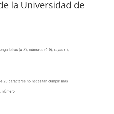
de la Universidad de
nga letras (a-Z), números (0-9), rayas (-),
os 20 caracteres no necesitan cumplir más
ra, nÚmero