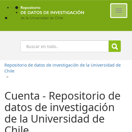
Ir
al
Cambi
contenido
naveg
principal
Buscar
Repositorio de datos de investigación de la Universidad de
Chile
>
Cuenta - Repositorio de
datos de investigación
de la Universidad de
Chile