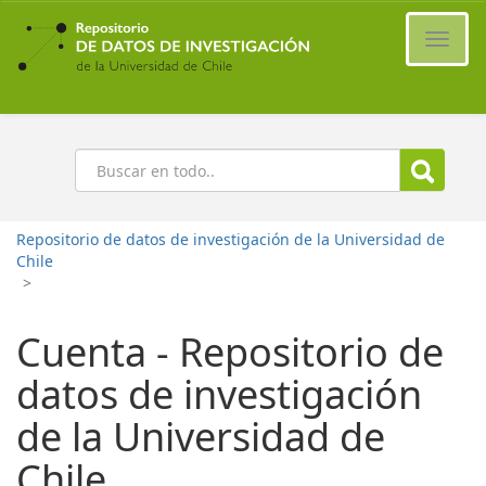
Ir
al
Cambi
contenido
naveg
principal
Buscar
Repositorio de datos de investigación de la Universidad de
Chile
>
Cuenta - Repositorio de
datos de investigación
de la Universidad de
Chile