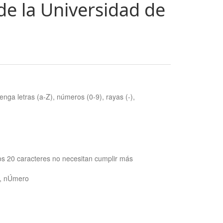
de la Universidad de
nga letras (a-Z), números (0-9), rayas (-),
os 20 caracteres no necesitan cumplir más
ra, nÚmero