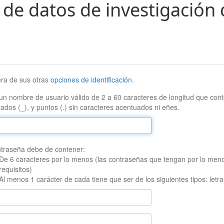
 de datos de investigación 
era de sus otras
opciones de identificación
.
un nombre de usuario válido de 2 a 60 caracteres de longitud que conte
ados (_), y puntos (.) sin caracteres acentuados ni eñes.
traseña debe de contener:
De 6 caracteres por lo menos (las contraseñas que tengan por lo men
requisitos)
Al menos 1 carácter de cada tiene que ser de los siguientes tipos: let