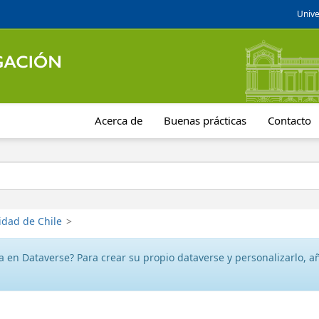
Unive
Acerca de
Buenas prácticas
Contacto
idad de Chile
>
 en Dataverse? Para crear su propio dataverse y personalizarlo, aña