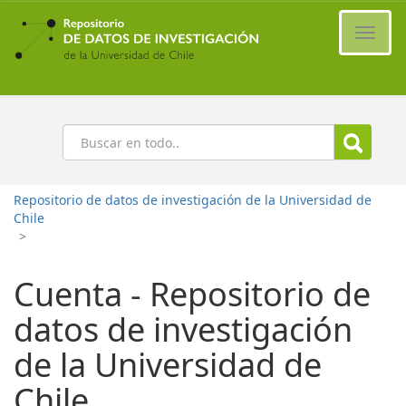
Ir
al
Cambi
contenido
naveg
principal
Buscar
Repositorio de datos de investigación de la Universidad de
Chile
>
Cuenta - Repositorio de
datos de investigación
de la Universidad de
Chile