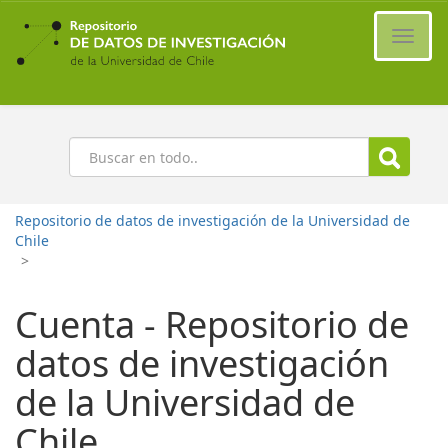
Ir
al
Cambi
contenido
naveg
principal
Buscar
Repositorio de datos de investigación de la Universidad de
Chile
>
Cuenta - Repositorio de
datos de investigación
de la Universidad de
Chile