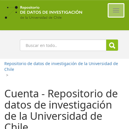
Ir
al
Cambi
contenido
naveg
principal
Buscar
Repositorio de datos de investigación de la Universidad de
Chile
>
Cuenta - Repositorio de
datos de investigación
de la Universidad de
Chile