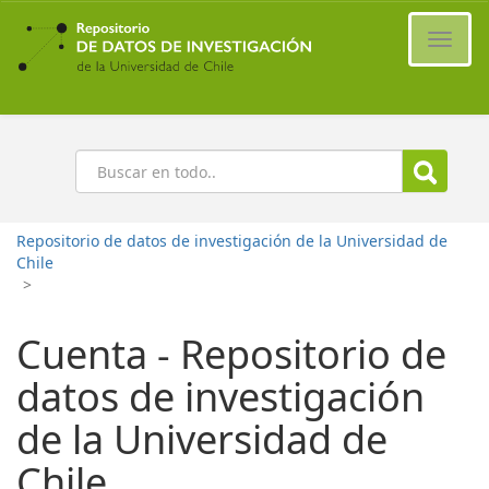
Ir
al
Cambi
contenido
naveg
principal
Buscar
Repositorio de datos de investigación de la Universidad de
Chile
>
Cuenta - Repositorio de
datos de investigación
de la Universidad de
Chile