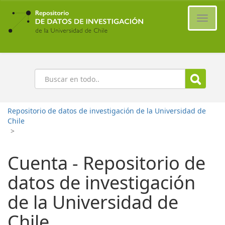
Ir
al
Cambi
contenido
naveg
principal
Buscar
Repositorio de datos de investigación de la Universidad de
Chile
>
Cuenta - Repositorio de
datos de investigación
de la Universidad de
Chile