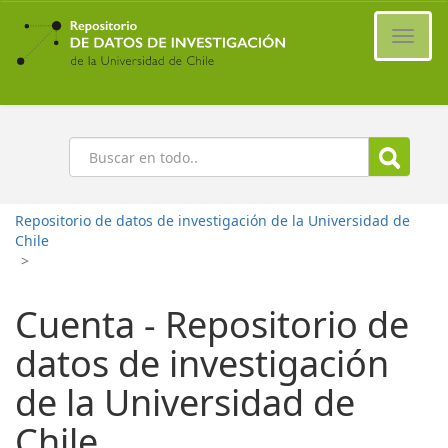
Ir
al
Cambi
contenido
naveg
principal
Buscar
Repositorio de datos de investigación de la Universidad de
Chile
>
Cuenta - Repositorio de
datos de investigación
de la Universidad de
Chile