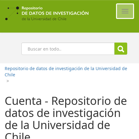
Ir
al
Cambi
contenido
naveg
principal
Buscar
Repositorio de datos de investigación de la Universidad de
Chile
>
Cuenta - Repositorio de
datos de investigación
de la Universidad de
Chile