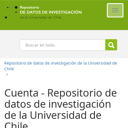
Ir
al
Cambi
contenido
naveg
principal
Buscar
Repositorio de datos de investigación de la Universidad de
Chile
>
Cuenta - Repositorio de
datos de investigación
de la Universidad de
Chile