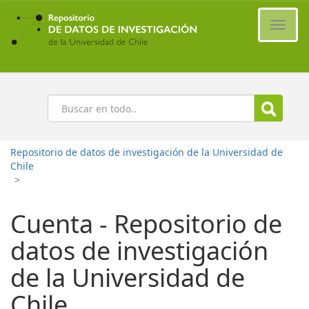
Ir
al
Cambi
contenido
naveg
principal
Buscar
Repositorio de datos de investigación de la Universidad de
Chile
>
Cuenta - Repositorio de
datos de investigación
de la Universidad de
Chile