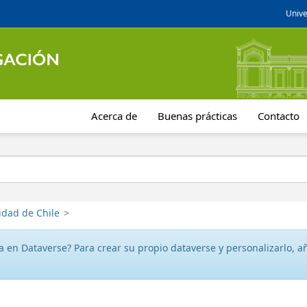
Unive
Acerca de
Buenas prácticas
Contacto
idad de Chile
>
 en Dataverse? Para crear su propio dataverse y personalizarlo, aña