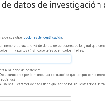
 de datos de investigación 
era de sus otras
opciones de identificación
.
un nombre de usuario válido de 2 a 60 caracteres de longitud que conte
ados (_), y puntos (.) sin caracteres acentuados ni eñes.
traseña debe de contener:
De 6 caracteres por lo menos (las contraseñas que tengan por lo men
requisitos)
Al menos 1 carácter de cada tiene que ser de los siguientes tipos: let