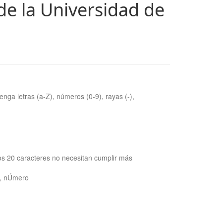
de la Universidad de
nga letras (a-Z), números (0-9), rayas (-),
os 20 caracteres no necesitan cumplir más
ra, nÚmero