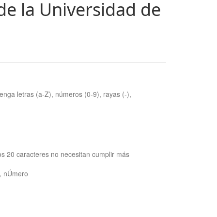
de la Universidad de
nga letras (a-Z), números (0-9), rayas (-),
os 20 caracteres no necesitan cumplir más
ra, nÚmero