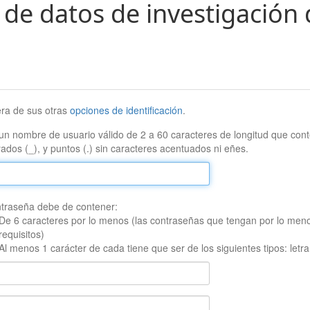
 de datos de investigación 
era de sus otras
opciones de identificación
.
un nombre de usuario válido de 2 a 60 caracteres de longitud que conte
ados (_), y puntos (.) sin caracteres acentuados ni eñes.
traseña debe de contener:
De 6 caracteres por lo menos (las contraseñas que tengan por lo men
requisitos)
Al menos 1 carácter de cada tiene que ser de los siguientes tipos: let