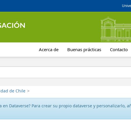
Unive
Acerca de
Buenas prácticas
Contacto
idad de Chile
>
 en Dataverse? Para crear su propio dataverse y personalizarlo, aña