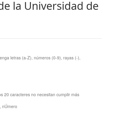
de la Universidad de
nga letras (a-Z), números (0-9), rayas (-),
os 20 caracteres no necesitan cumplir más
ra, nÚmero