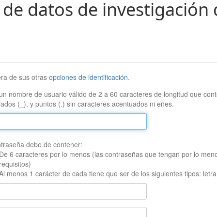
 de datos de investigación 
era de sus otras
opciones de identificación
.
un nombre de usuario válido de 2 a 60 caracteres de longitud que conte
ados (_), y puntos (.) sin caracteres acentuados ni eñes.
traseña debe de contener:
De 6 caracteres por lo menos (las contraseñas que tengan por lo men
requisitos)
Al menos 1 carácter de cada tiene que ser de los siguientes tipos: let