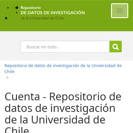
Ir
al
Cambi
contenido
naveg
principal
Buscar
Repositorio de datos de investigación de la Universidad de
Chile
>
Cuenta - Repositorio de
datos de investigación
de la Universidad de
Chile