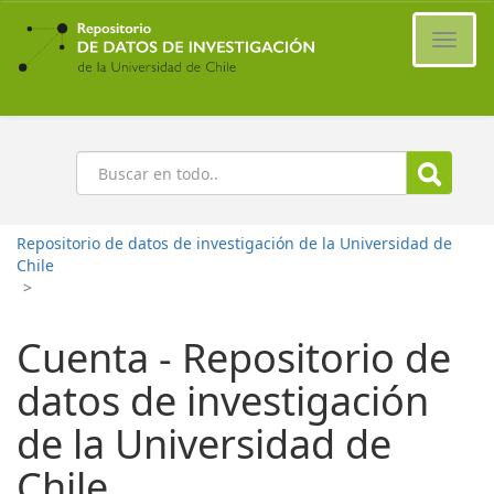
Ir
al
Cambi
contenido
naveg
principal
Buscar
Repositorio de datos de investigación de la Universidad de
Chile
>
Cuenta - Repositorio de
datos de investigación
de la Universidad de
Chile