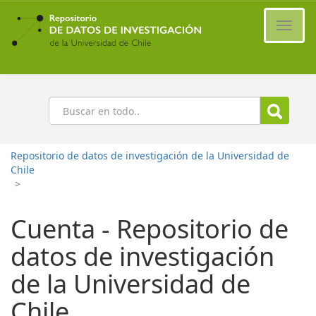
Ir
al
Cambi
contenido
naveg
principal
Buscar
Repositorio de datos de investigación de la Universidad de
Chile
>
Cuenta - Repositorio de
datos de investigación
de la Universidad de
Chile