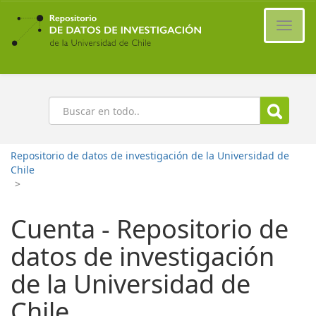
Ir
al
Cambi
contenido
naveg
principal
Buscar
Repositorio de datos de investigación de la Universidad de
Chile
>
Cuenta - Repositorio de
datos de investigación
de la Universidad de
Chile