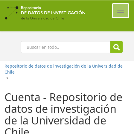
Ir
al
Cambi
contenido
naveg
principal
Buscar
Repositorio de datos de investigación de la Universidad de
Chile
>
Cuenta - Repositorio de
datos de investigación
de la Universidad de
Chile