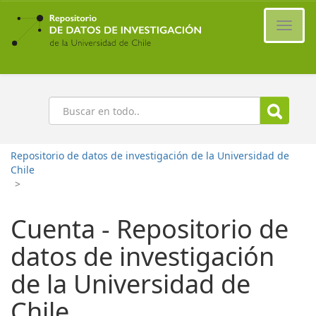
Ir
al
Cambi
contenido
naveg
principal
Buscar
Repositorio de datos de investigación de la Universidad de
Chile
>
Cuenta - Repositorio de
datos de investigación
de la Universidad de
Chile