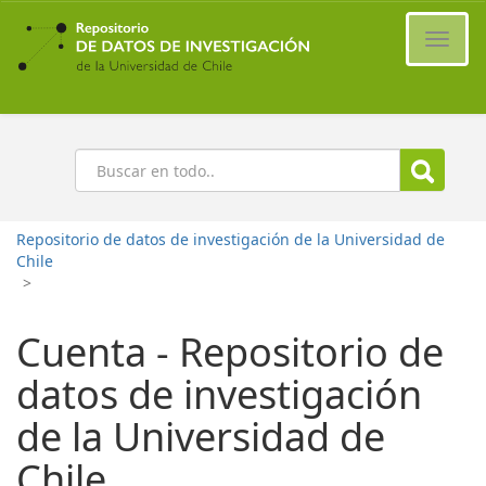
Ir
al
Cambi
contenido
naveg
principal
Buscar
Repositorio de datos de investigación de la Universidad de
Chile
>
Cuenta - Repositorio de
datos de investigación
de la Universidad de
Chile