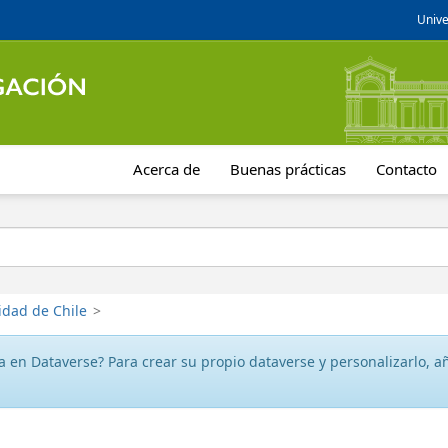
Unive
Acerca de
Buenas prácticas
Contacto
idad de Chile
>
 en Dataverse? Para crear su propio dataverse y personalizarlo, aña