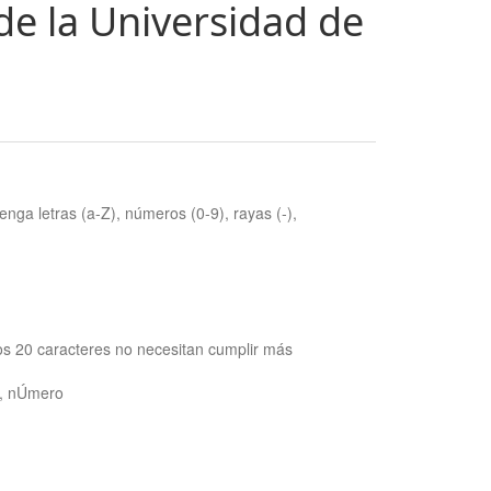
de la Universidad de
nga letras (a-Z), números (0-9), rayas (-),
os 20 caracteres no necesitan cumplir más
ra, nÚmero