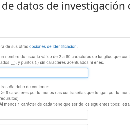
 de datos de investigación 
era de sus otras
opciones de identificación
.
un nombre de usuario válido de 2 a 60 caracteres de longitud que conte
ados (_), y puntos (.) sin caracteres acentuados ni eñes.
traseña debe de contener:
De 6 caracteres por lo menos (las contraseñas que tengan por lo men
requisitos)
Al menos 1 carácter de cada tiene que ser de los siguientes tipos: let