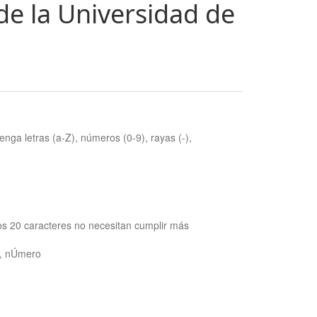
de la Universidad de
nga letras (a-Z), números (0-9), rayas (-),
os 20 caracteres no necesitan cumplir más
ra, nÚmero