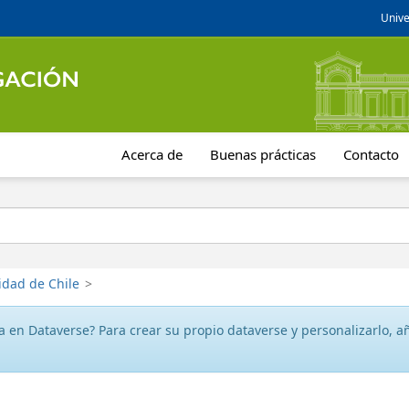
Unive
Acerca de
Buenas prácticas
Contacto
idad de Chile
>
 en Dataverse? Para crear su propio dataverse y personalizarlo, aña