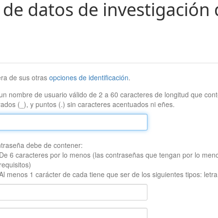
 de datos de investigación 
era de sus otras
opciones de identificación
.
un nombre de usuario válido de 2 a 60 caracteres de longitud que conte
ados (_), y puntos (.) sin caracteres acentuados ni eñes.
traseña debe de contener:
De 6 caracteres por lo menos (las contraseñas que tengan por lo men
requisitos)
Al menos 1 carácter de cada tiene que ser de los siguientes tipos: let