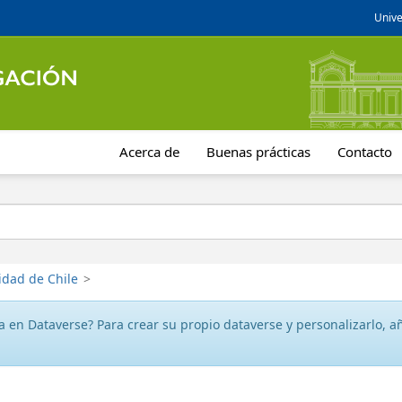
Unive
Acerca de
Buenas prácticas
Contacto
idad de Chile
>
 en Dataverse? Para crear su propio dataverse y personalizarlo, aña