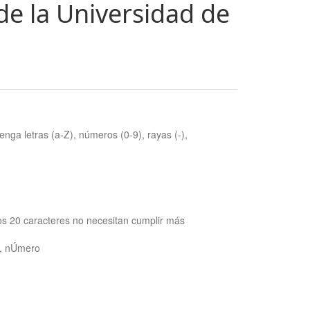
de la Universidad de
nga letras (a-Z), números (0-9), rayas (-),
os 20 caracteres no necesitan cumplir más
ra, nÚmero