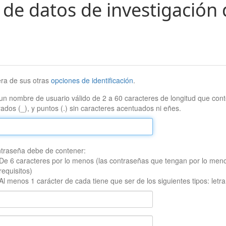
 de datos de investigación 
era de sus otras
opciones de identificación
.
un nombre de usuario válido de 2 a 60 caracteres de longitud que conte
ados (_), y puntos (.) sin caracteres acentuados ni eñes.
traseña debe de contener:
De 6 caracteres por lo menos (las contraseñas que tengan por lo men
requisitos)
Al menos 1 carácter de cada tiene que ser de los siguientes tipos: let