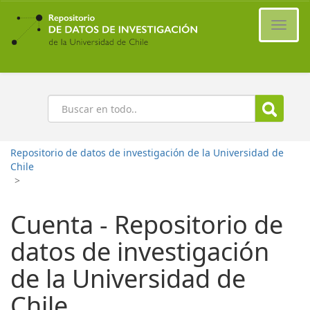
Ir
al
Cambi
contenido
naveg
principal
Buscar
Repositorio de datos de investigación de la Universidad de
Chile
>
Cuenta - Repositorio de
datos de investigación
de la Universidad de
Chile