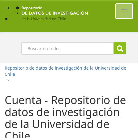
Ir
al
Cambi
contenido
naveg
principal
Buscar
Repositorio de datos de investigación de la Universidad de
Chile
>
Cuenta - Repositorio de
datos de investigación
de la Universidad de
Chile