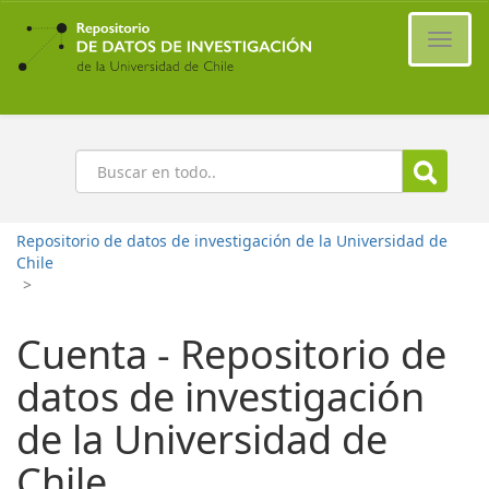
Ir
al
Cambi
contenido
naveg
principal
Buscar
Repositorio de datos de investigación de la Universidad de
Chile
>
Cuenta - Repositorio de
datos de investigación
de la Universidad de
Chile