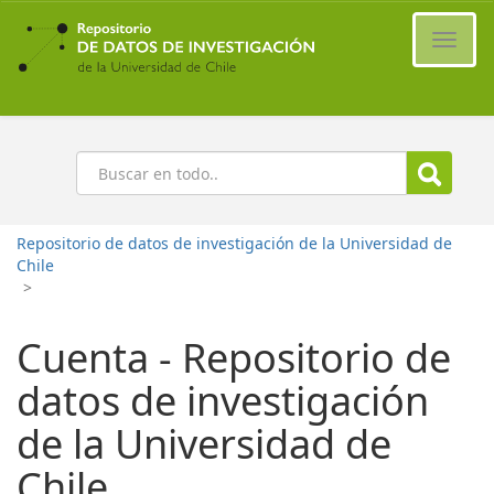
Ir
al
Cambi
contenido
naveg
principal
Buscar
Repositorio de datos de investigación de la Universidad de
Chile
>
Cuenta - Repositorio de
datos de investigación
de la Universidad de
Chile