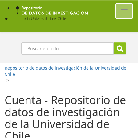
Ir
al
Cambi
contenido
naveg
principal
Buscar
Repositorio de datos de investigación de la Universidad de
Chile
>
Cuenta - Repositorio de
datos de investigación
de la Universidad de
Chile