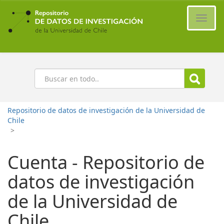
Ir
al
Cambi
contenido
naveg
principal
Buscar
Repositorio de datos de investigación de la Universidad de
Chile
>
Cuenta - Repositorio de
datos de investigación
de la Universidad de
Chile