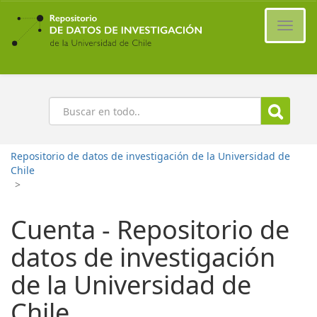
Ir
al
Cambi
contenido
naveg
principal
Buscar
Repositorio de datos de investigación de la Universidad de
Chile
>
Cuenta - Repositorio de
datos de investigación
de la Universidad de
Chile