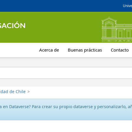
Unive
Acerca de
Buenas prácticas
Contacto
idad de Chile
>
 en Dataverse? Para crear su propio dataverse y personalizarlo, aña