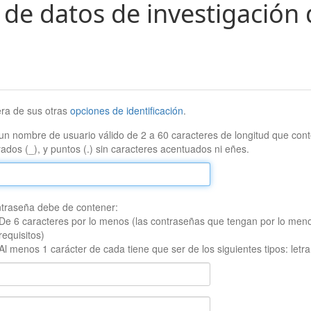
 de datos de investigación 
era de sus otras
opciones de identificación
.
un nombre de usuario válido de 2 a 60 caracteres de longitud que conte
ados (_), y puntos (.) sin caracteres acentuados ni eñes.
traseña debe de contener:
De 6 caracteres por lo menos (las contraseñas que tengan por lo men
requisitos)
Al menos 1 carácter de cada tiene que ser de los siguientes tipos: let