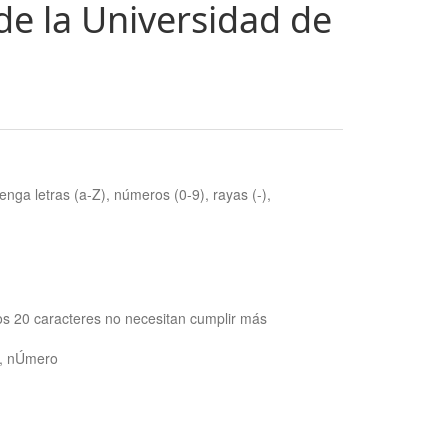
de la Universidad de
nga letras (a-Z), números (0-9), rayas (-),
os 20 caracteres no necesitan cumplir más
ra, nÚmero